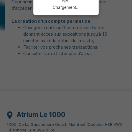
Cependant, la création de compte vous permet
Chargement...
d'accèder aux fonctionnalités ci-dessous.
La création d'un compte permet de :
Changer la date
ou l'heure de vos billets
donnant accès aux expositions jusqu'à 15
minutes avant le début de la visite;
Faciliter vos prochaines transactions;
Consulter votre historique d'achat.
Atrium Le 1000
1000, De La Gauchetière Ouest
,
Montreal
(
Québec
)
H3B 4W5
Téléphone:
514-395-0555